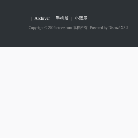
|
Archiver
|
手机版
|
小黑屋
Copyright © 2026
ctexw.com
版权所有
Powered by
Discuz! X3.5