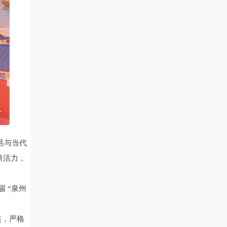
活与当代
新活力，
 “泉州
核，严格