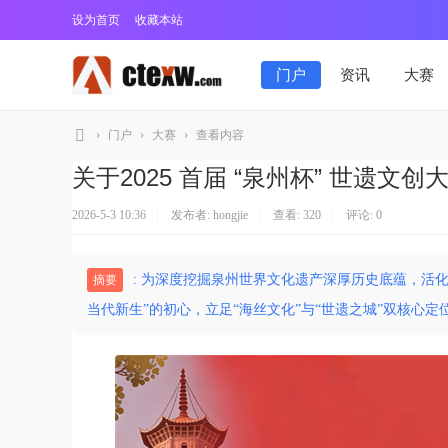
设为首页
收藏本站
门户
资讯
大赛
›
门户
›
大赛
›
查看内容
大
关于2025 首届 “泉州杯” 世遗文
学
2026-5-3 10:36
|
发布者:
hongjie
|
查看:
320
|
评论: 0
生
艺
术
: 为深度挖掘泉州世界文化遗产深厚历史底蕴，活
摘要
在
当代新生”的初心，立足“海丝文化”与“世遗之城”双核心定位
线